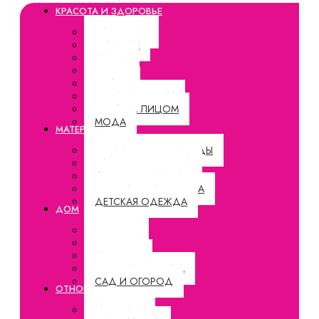
КРАСОТА И ЗДОРОВЬЕ
ЗДОРОВЬЕ
ПИТАНИЕ
ДИЕТЫ
СПОРТ
ОТДЫХ
УХОД ЗА ТЕЛОМ
УХОД ЗА ЛИЦОМ
МОДА
МАТЕРИНСТВО
БЕРЕМЕННОСТЬ И РОДЫ
ЗДОРОВЬЕ РЕБЕНКА
ДЕТСКОЕ ПИТАНИЕ
ВОСПИТАНИЕ РЕБЕНКА
ДЕТСКАЯ ОДЕЖДА
ДОМ
РЕЦЕПТЫ
СОВЕТЫ
ИНТЕРЬЕР
БЫТОВАЯ ТЕХНИКА
САД И ОГОРОД
ОТНОШЕНИЯ
МУЖЧИНЫ