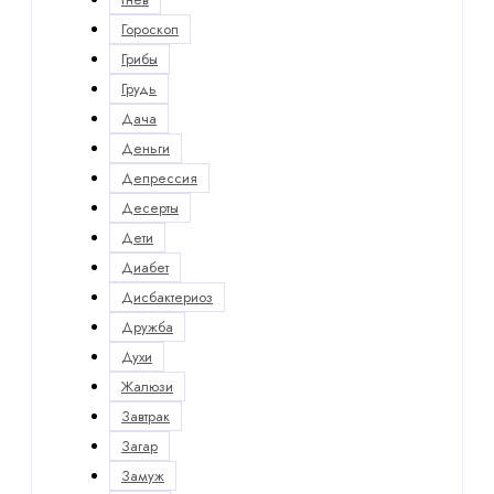
Гороскоп
Грибы
Грудь
Дача
Деньги
Депрессия
Десерты
Дети
Диабет
Дисбактериоз
Дружба
Духи
Жалюзи
Завтрак
Загар
Замуж