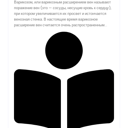
Варикозом, или варикозным расширением вен называют
поражение вен (это — сосуды, несущие кровь к сердцу),
при котором увеличивается их просвет и истончается
венозная стенка. В настоящее время варикозное
расширение вен считается очень распространенным...