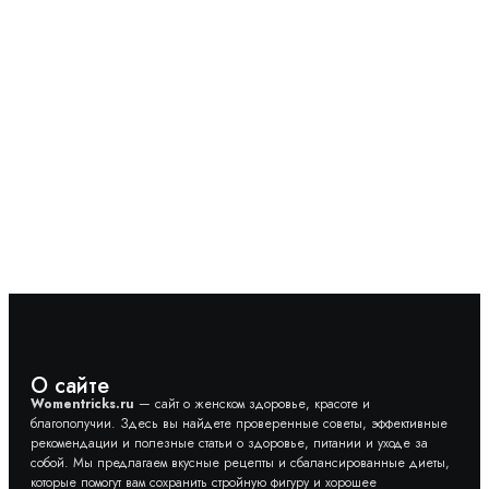
Какие грибы солить, а какие жарить? Разбираемся
с каждым
Как правильно питаться спортсмену и не сойти с
ума: самый полный гайд
Российский режиссер снимет фильм для Netflix
О сайте
Womentricks.ru
— сайт о женском здоровье, красоте и
благополучии. Здесь вы найдете проверенные советы, эффективные
рекомендации и полезные статьи о здоровье, питании и уходе за
собой. Мы предлагаем вкусные рецепты и сбалансированные диеты,
которые помогут вам сохранить стройную фигуру и хорошее