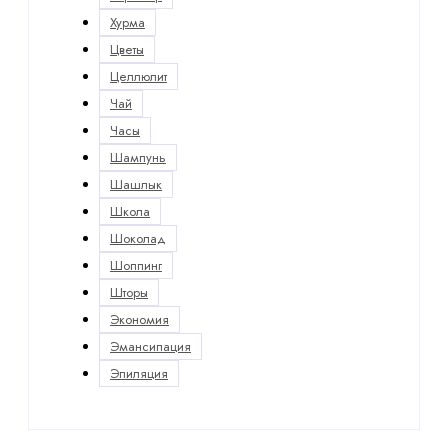
Хурма
Цветы
Целлюлит
Чай
Часы
Шампунь
Шашлык
Школа
Шоколад
Шоппинг
Шторы
Экономия
Эмансипация
Эпиляция