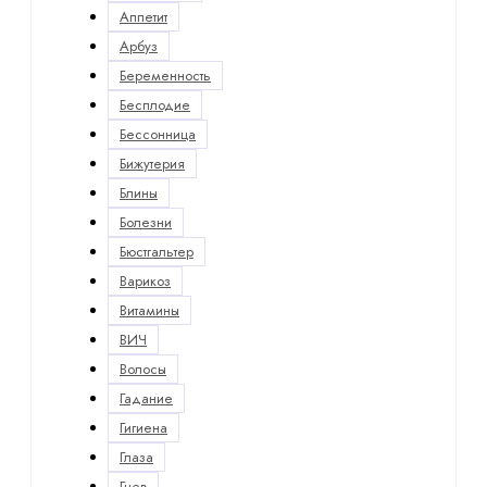
Аппетит
Арбуз
Беременность
Бесплодие
Бессонница
Бижутерия
Блины
Болезни
Бюстгальтер
Варикоз
Витамины
ВИЧ
Волосы
Гадание
Гигиена
Глаза
Гнев