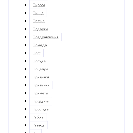
Пироги
Пицца
Платье
Подарки
Поздравления
Помада
Пост
Посуда
Поцелуй
Прививки
Привычки
Приметы
Продукты
Простуда
Работа
Развод