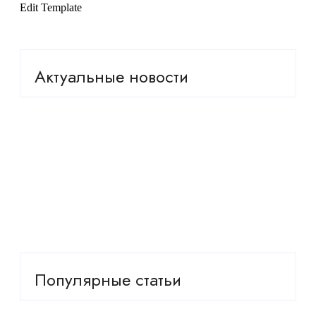
Edit Template
Актуальные новости
Какие грибы солить, а какие жарить? Разбираемся
с каждым
Александр Невский потерял почти 19 миллионов
долларов из-за провала своих фильмов
Княженика в саду — шесть причин пытаться
вырастить царскую ягоду
Популярные статьи