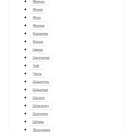
Фитнес
Флирт
Фото
Фрукты
Характер
Хурма
Цветы
Целлюлит
Чай
Часы
Шампунь
Шашлык
Школа
Шоколад
Шоппинг
Шторы
Экономия