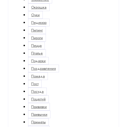
Окрошка
Очки
Педикюр
Пилинг
Пироги
Пицца
Платье
Подарки
Поздравления
Помада
Пост
Посуда
Поцелуй
Прививки
Привычки
Приметы