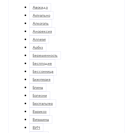
Авокадо
Актуально
Алкоголь
Анорексия
Аппетит
Арбуз
Беременность
Бесплодие
Бессонница
Бижутерия
Блины
Болезни
Бюстгальтер
Варикоз
Витамины
ВИЧ