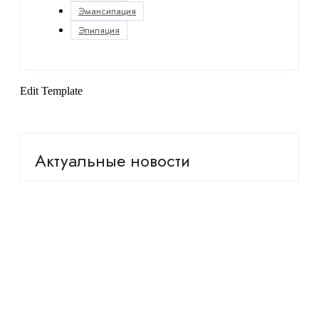
Эмансипация
Эпиляция
Edit Template
Актуальные новости
Какие грибы солить, а какие жарить? Разбираемся
с каждым
Безрукова вышла на связь после видео в
инвалидном кресле
Сын Джигарханяна тайно вернулся в Россию