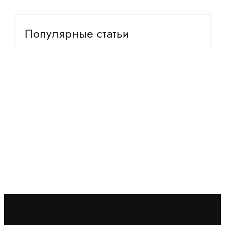
Популярные статьи
Какие грибы солить, а какие жарить? Разбираемся
с каждым
Как надёжно избавиться от пырея и свинороя на
участке
Что обязательно обрезать в саду в августе, а что
лучше не трогать