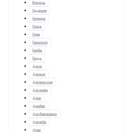
Волосы
Гадание
Гигиена
Глаза
Гнев
Гороскоп
Грибы
Грудь
Дача
Деньги
Депрессия
Десерты
Дети
Диабет
Дисбактериоз
Дружба
Духи