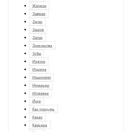
Жалюзи
Завтрак
Загар
Замуж
Запах
Знакомства
Зубы
Изжога
Измена
Иммунитет
Интерьер
Истерика
Йога
Как похудеть
Какао
Карьера