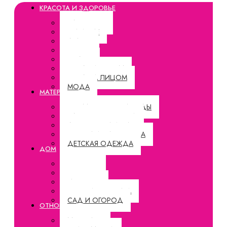
КРАСОТА И ЗДОРОВЬЕ
ЗДОРОВЬЕ
ПИТАНИЕ
ДИЕТЫ
СПОРТ
ОТДЫХ
УХОД ЗА ТЕЛОМ
УХОД ЗА ЛИЦОМ
МОДА
МАТЕРИНСТВО
БЕРЕМЕННОСТЬ И РОДЫ
ЗДОРОВЬЕ РЕБЕНКА
ДЕТСКОЕ ПИТАНИЕ
ВОСПИТАНИЕ РЕБЕНКА
ДЕТСКАЯ ОДЕЖДА
ДОМ
РЕЦЕПТЫ
СОВЕТЫ
ИНТЕРЬЕР
БЫТОВАЯ ТЕХНИКА
САД И ОГОРОД
ОТНОШЕНИЯ
МУЖЧИНЫ